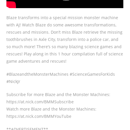
Blaze transforms into a special mission monster machine
with AJ! Watch Blaze do some awesome transformations,
rescues and missions. Don’t miss Blaze retrieve the missing
toothbrushes in Axle City, transform into a police car, and
so much more! There’s so many blazing science games and
rescues! Play along in this 1 hour compilation full of science
game adventures and rescues!
#BlazeandtheMonsterMachines #ScienceGamesForKids
#NickJr
Subscribe for more Blaze and the Monster Machines:
https://at.nick.com/BMMSubscribe
Watch more Blaze and the Monster Machines:
https://at.nick.com/BMMYouTube
**ADVERTISEMENT**