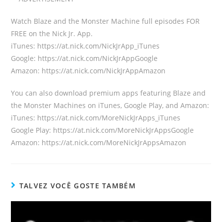
Watch Blaze and the Monster Machine full episodes FOR
FREE on the Nick Jr. App.
iTunes: https://at.nick.com/NickJrApp_iTunes
Google: https://at.nick.com/NickJrAppGoogle
Amazon: https://at.nick.com/NickJrAppAmazon
You can also download premium apps featuring Blaze and
the Monster Machines on iTunes, Google Play, and Amazon:
iTunes: https://at.nick.com/MoreNickJrApps_iTunes
Google Play: https://at.nick.com/MoreNickJrAppsGoogle
Amazon: https://at.nick.com/MoreNickJrAppsAmazon
TALVEZ VOCÊ GOSTE TAMBÉM