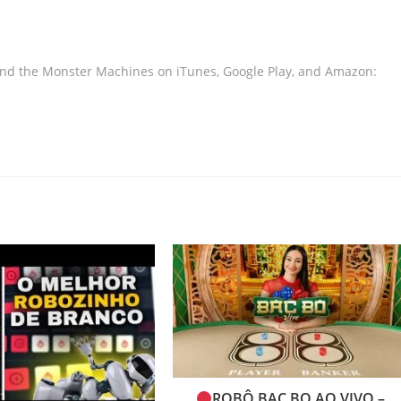
nd the Monster Machines on iTunes, Google Play, and Amazon:
ROBÔ BAC BO AO VIVO –