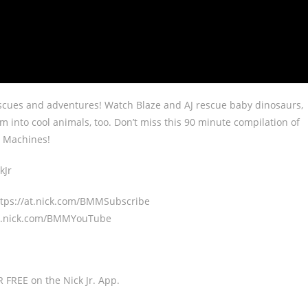
cues and adventures! Watch Blaze and AJ rescue baby dinosaurs,
into cool animals, too. Don’t miss this 90 minute compilation of
r Machines!
kJr
ttps://at.nick.com/BMMSubscribe
at.nick.com/BMMYouTube
FREE on the Nick Jr. App.