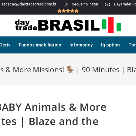
redacao@daytradebrasil.com.br
Segue no Insta!
DayTrader Ro





Deriv
Fundos imobiliarios
Infomoney
Iq option
Por
s & More Missions!
| 90 Minutes | Bl
BABY Animals & More
tes | Blaze and the