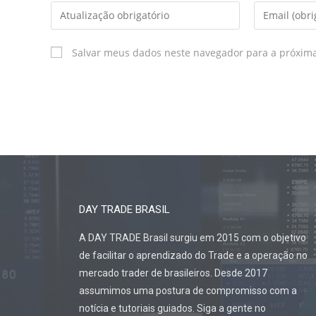
Salvar meus dados neste navegador para a próxim
DAY TRADE BRASIL
A DAY TRADE Brasil surgiu em 2015 com o objetivo
de facilitar o aprendizado do Trade e a operação no
mercado trader de brasileiros. Desde 2017
assumimos uma postura de compromisso com a
notícia e tutoriais guiados. Siga a gente no