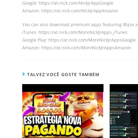
Google: https://at.nick.com/NickJrAppGoogle
Amazon: https://at.nick.com/NickJrAppAmazon
You can also download premium apps featuring Blaze a
iTunes: https://at.nick.com/MoreNickJrApps_iTunes
Google Play: https://at.nick.com/MoreNickJrAppsGoogle
Amazon: https://at.nick.com/MoreNickJrAppsAmazon
TALVEZ VOCÊ GOSTE TAMBÉM