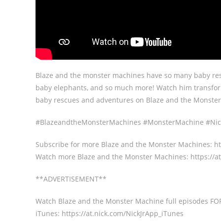
Blaze and the monster machines have so many baby res
baby elephants, and so much more! Watch him transform 
baby rescues and adventures on Blaze and the Monste
#BlazeandtheMonsterMachines #MonsterMachine #Nic
Subscribe for more Blaze and the Monster Machines: h
Watch more Blaze and the Monster Machines: https://
**ADVERTISEMENT**
Watch Blaze and the Monster Machine full episodes FOR 
iTunes: https://at.nick.com/NickJrApp_iTunes