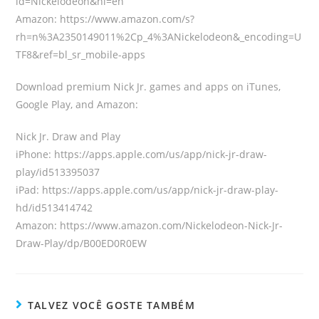
id=Nickelodeon&hl=en
Amazon: https://www.amazon.com/s?
rh=n%3A2350149011%2Cp_4%3ANickelodeon&_encoding=U
TF8&ref=bl_sr_mobile-apps
Download premium Nick Jr. games and apps on iTunes,
Google Play, and Amazon:
Nick Jr. Draw and Play
iPhone: https://apps.apple.com/us/app/nick-jr-draw-
play/id513395037
iPad: https://apps.apple.com/us/app/nick-jr-draw-play-
hd/id513414742
Amazon: https://www.amazon.com/Nickelodeon-Nick-Jr-
Draw-Play/dp/B00ED0R0EW
TALVEZ VOCÊ GOSTE TAMBÉM