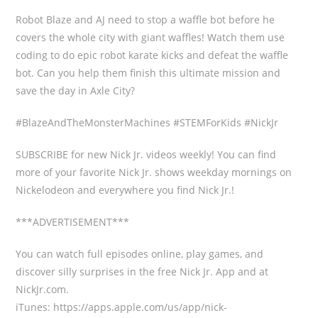
Robot Blaze and AJ need to stop a waffle bot before he
covers the whole city with giant waffles! Watch them use
coding to do epic robot karate kicks and defeat the waffle
bot. Can you help them finish this ultimate mission and
save the day in Axle City?
#BlazeAndTheMonsterMachines #STEMForKids #NickJr
SUBSCRIBE for new Nick Jr. videos weekly! You can find
more of your favorite Nick Jr. shows weekday mornings on
Nickelodeon and everywhere you find Nick Jr.!
***ADVERTISEMENT***
You can watch full episodes online, play games, and
discover silly surprises in the free Nick Jr. App and at
NickJr.com.
iTunes: https://apps.apple.com/us/app/nick-