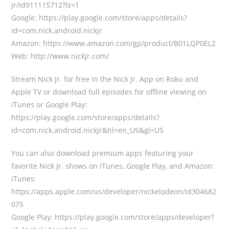
jr/id911115712?ls=1
Google: https://play.google.com/store/apps/details?
id=com.nick.android.nickjr
Amazon: https://www.amazon.com/gp/product/B01LQP0EL2
Web: http://www.nickjr.com/
Stream Nick Jr. for free in the Nick Jr. App on Roku and
Apple TV or download full episodes for offline viewing on
iTunes or Google Play:
https://play.google.com/store/apps/details?
id=com.nick.android.nickjr&hl=en_US&gl=US
You can also download premium apps featuring your
favorite Nick Jr. shows on iTunes, Google Play, and Amazon:
iTunes:
https://apps.apple.com/us/developer/nickelodeon/id304682
075
Google Play: https://play.google.com/store/apps/developer?