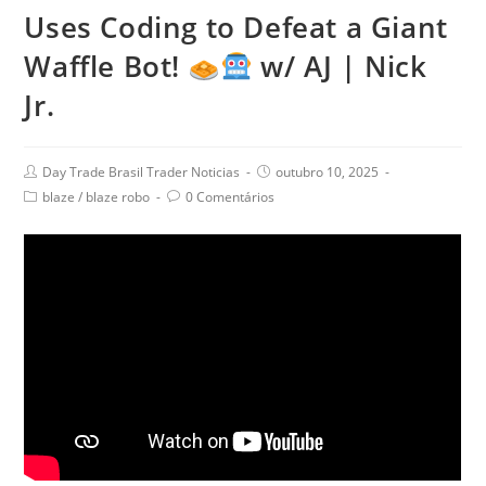
Uses Coding to Defeat a Giant
Waffle Bot!
w/ AJ | Nick
Jr.
Day Trade Brasil Trader Noticias
outubro 10, 2025
blaze
/
blaze robo
0 Comentários