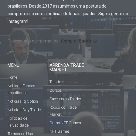
brasileiros. Desde 2017 assumimos uma postura de
compromisso com a notícia e tutoriais guiados. Siga a gente no
Instagram!
Posicionado na Internet por
Comprar Backlinks
MENU
APRENDA TRADE
MARKET
Home
Tutoriais
Notíicas Fundos
Cursos
imobiliarios
Sucesso no Trader
Notícias Iq Option
Robôs do Trade
Notícias Day Trade
Market
Políticas de
Curso NFT Games
Privacidade
NFT Games
Termos de Uso