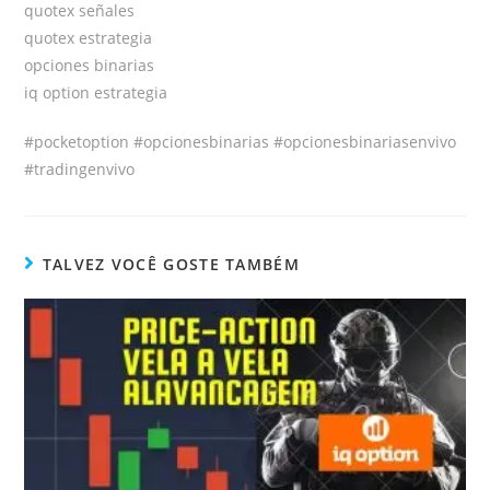
quotex señales
quotex estrategia
opciones binarias
iq option estrategia
#pocketoption #opcionesbinarias #opcionesbinariasenvivo
#tradingenvivo
TALVEZ VOCÊ GOSTE TAMBÉM