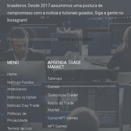
brasileiros. Desde 2017 assumimos uma postura de
compromisso com a notícia e tutoriais guiados. Siga a gente no
Instagram!
Posicionado na Internet por
Comprar Backlinks
MENU
APRENDA TRADE
MARKET
Home
Tutoriais
Notíicas Fundos
Cursos
imobiliarios
Sucesso no Trader
Notícias Iq Option
Robôs do Trade
Notícias Day Trade
Market
Políticas de
Curso NFT Games
Privacidade
NFT Games
Termos de Uso