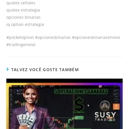
quotex señales
quotex estrategia
opciones binarias
iq option estrategia
#pocketoption #opcionesbinarias #opcionesbinariasenvivo
#tradingenvivo
TALVEZ VOCÊ GOSTE TAMBÉM