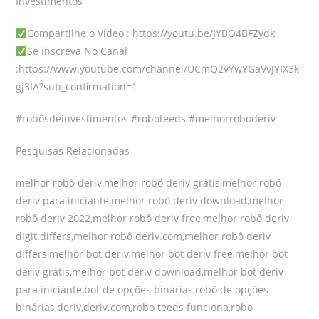
Investimentos
Compartilhe o Vídeo : https://youtu.be/JYBO4BFZydk
Se inscreva No Canal
:https://www.youtube.com/channel/UCmQ2vYwYGaVvJYIX3k
gj3IA?sub_confirmation=1
#robôsdeinvestimentos #roboteeds #melhorroboderiv
Pesquisas Relacionadas
melhor robô deriv,melhor robô deriv grátis,melhor robô
deriv para iniciante,melhor robô deriv download,melhor
robô deriv 2022,melhor robô deriv free,melhor robô deriv
digit differs,melhor robô deriv.com,melhor robô deriv
differs,melhor bot deriv,melhor bot deriv free,melhor bot
deriv grátis,melhor bot deriv download,melhor bot deriv
para iniciante,bot de opções binárias,robô de opções
binárias,deriv,deriv.com,robo teeds funciona,robo