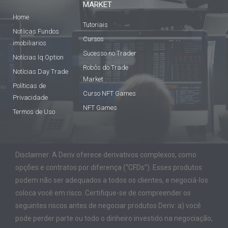
MARKET
Home
Tutoriais
Notíicas Fundos
Cursos
imobiliarios
Sucesso no Trader
Notícias Iq Option
Robôs do Trade
Notícias Day Trade
Market
Políticas de
Curso NFT Games
Privacidade
NFT Games
Termos de Uso
Disclaimer: A Deriv oferece derivativos complexos, como
opções e contratos por diferença (“CFDs”). Esses produtos
podem não ser adequados a todos os clientes, e negociá-los
coloca você em risco. Certifique-se de compreender os
seguintes riscos antes de negociar produtos Deriv: a) você
pode perder parte ou todo o dinheiro investido na negociação,