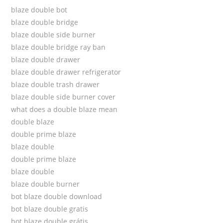
blaze double bot
blaze double bridge
blaze double side burner
blaze double bridge ray ban
blaze double drawer
blaze double drawer refrigerator
blaze double trash drawer
blaze double side burner cover
what does a double blaze mean
double blaze
double prime blaze
blaze double
double prime blaze
blaze double
blaze double burner
bot blaze double download
bot blaze double gratis
bot blaze double grátis