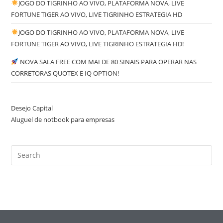
JOGO DO TIGRINHO AO VIVO, PLATAFORMA NOVA, LIVE
FORTUNE TIGER AO VIVO, LIVE TIGRINHO ESTRATEGIA HD
JOGO DO TIGRINHO AO VIVO, PLATAFORMA NOVA, LIVE
FORTUNE TIGER AO VIVO, LIVE TIGRINHO ESTRATEGIA HD!
NOVA SALA FREE COM MAI DE 80 SINAIS PARA OPERAR NAS
CORRETORAS QUOTEX E IQ OPTION!
Desejo Capital
Aluguel de notbook para empresas