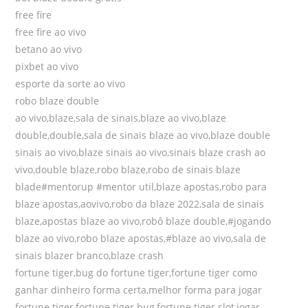
free fire
free fire ao vivo
betano ao vivo
pixbet ao vivo
esporte da sorte ao vivo
robo blaze double
ao vivo,blaze,sala de sinais,blaze ao vivo,blaze
double,double,sala de sinais blaze ao vivo,blaze double
sinais ao vivo,blaze sinais ao vivo,sinais blaze crash ao
vivo,double blaze,robo blaze,robo de sinais blaze
blade#mentorup #mentor util,blaze apostas,robo para
blaze apostas,aovivo,robo da blaze 2022,sala de sinais
blaze,apostas blaze ao vivo,robô blaze double,#jogando
blaze ao vivo,robo blaze apostas,#blaze ao vivo,sala de
sinais blazer branco,blaze crash
fortune tiger,bug do fortune tiger,fortune tiger como
ganhar dinheiro forma certa,melhor forma para jogar
fortune tiger,fortune tiger bug,fortune tiger slot,jogar