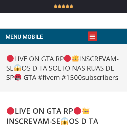





MENU MOBILE
LIVE ON GTA RP
INSCREVAM-
SE
OS D TA SOLTO NAS RUAS DE
SP
GTA #fivem #1500subscribers
LIVE ON GTA RP
INSCREVAM-SE
OS D TA