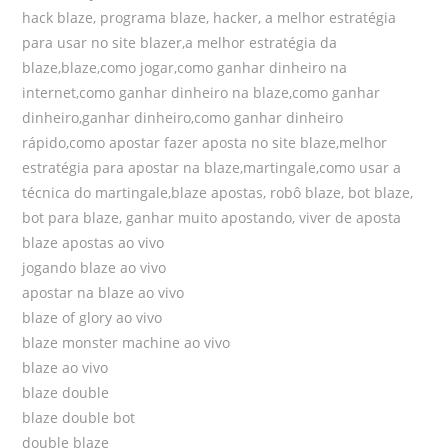
hack blaze, programa blaze, hacker, a melhor estratégia
para usar no site blazer,a melhor estratégia da
blaze,blaze,como jogar,como ganhar dinheiro na
internet,como ganhar dinheiro na blaze,como ganhar
dinheiro,ganhar dinheiro,como ganhar dinheiro
rápido,como apostar fazer aposta no site blaze,melhor
estratégia para apostar na blaze,martingale,como usar a
técnica do martingale,blaze apostas, robô blaze, bot blaze,
bot para blaze, ganhar muito apostando, viver de aposta
blaze apostas ao vivo
jogando blaze ao vivo
apostar na blaze ao vivo
blaze of glory ao vivo
blaze monster machine ao vivo
blaze ao vivo
blaze double
blaze double bot
double blaze