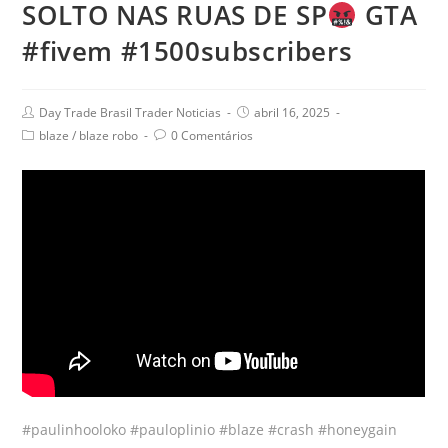
SOLTO NAS RUAS DE SP
GTA
#fivem #1500subscribers
Day Trade Brasil Trader Noticias
abril 16, 2025
blaze
/
blaze robo
0 Comentários
#paulinhooloko #pauloplinio #blaze #crash #honeygain