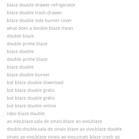
blaze double drawer refrigerator
blaze double trash drawer
blaze double side burner cover
what does a double blaze mean
double blaze
double prime blaze
blaze double
double prime blaze
blaze double
blaze double burner
bot blaze double download
bot blaze double gratis
bot blaze double grátis
bot blaze double online
robo blaze double
ao vivo,blaze,sala de sinais,blaze ao vivo,blaze
double,double,sala de sinais blaze ao vivo,blaze double
sinais ao vivo,blaze sinais ao vivo,sinais blaze crash ao