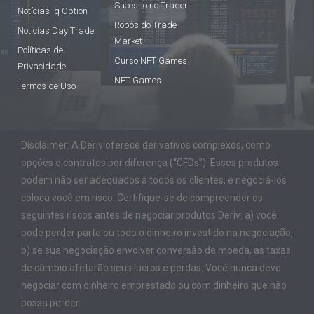
Sucesso no Trader
Notícias Iq Option
Robôs do Trade
Notícias Day Trade
Market
Políticas de
Curso NFT Games
Privacidade
NFT Games
Termos de Uso
Disclaimer: A Deriv oferece derivativos complexos, como
opções e contratos por diferença (“CFDs”). Esses produtos
podem não ser adequados a todos os clientes, e negociá-los
coloca você em risco. Certifique-se de compreender os
seguintes riscos antes de negociar produtos Deriv: a) você
pode perder parte ou todo o dinheiro investido na negociação,
b) se sua negociação envolver conversão de moeda, as taxas
de câmbio afetarão seus lucros e perdas. Você nunca deve
negociar com dinheiro emprestado ou com dinheiro que não
possa perder.