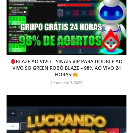
BLAZE AO VIVO – SINAIS VIP PARA DOUBLE AO
VIVO SO GREEN ROBÔ BLAZE – 98% AO VIVO 24
HORAS!
outubro 3, 2022