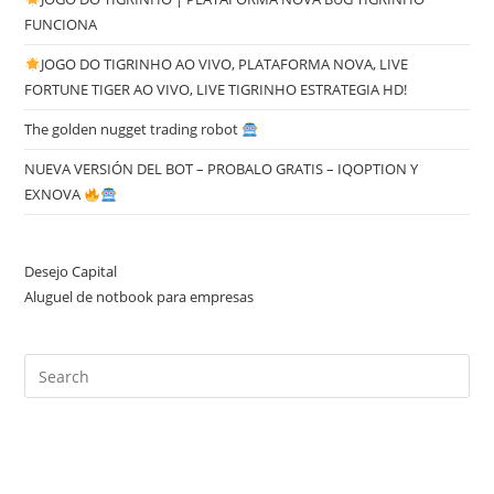
FUNCIONA
JOGO DO TIGRINHO AO VIVO, PLATAFORMA NOVA, LIVE
FORTUNE TIGER AO VIVO, LIVE TIGRINHO ESTRATEGIA HD!
The golden nugget trading robot
NUEVA VERSIÓN DEL BOT – PROBALO GRATIS – IQOPTION Y
EXNOVA
Desejo Capital
Aluguel de notbook para empresas