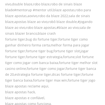
vivo,double blaze,robo blaze,robo de sinais blaze
blade#mentorup #mentor util,blaze apostas,robo para
blaze apostas,aovivo,robo da blaze 2022,sala de sinais
blaze,apostas blaze ao vivo,robô blaze double,#jogando
blaze ao vivo,robo blaze apostas,#blaze ao vivo,sala de
sinais blazer branco,blaze crash
fortune tiger,bug do fortune tiger,fortune tiger como
ganhar dinheiro forma certa,melhor forma para jogar
fortune tiger,fortune tiger bug,fortune tiger slot,jogar
fortune tiger,fortune tiger estrategia,fortune,slot fortune
tiger como jogar com banca baixa,fortune tiger melhor slot
casino online,fortune tiger como jogar,fortune tiger banca
de 20,estrategia fortune tiger,dicas fortune tiger,fortune
tiger banca baixa,fortune tiger max win,fortune tiger jogo
blaze apostas reclame aqui,
blaze apostas hack,
blaze apostas e confiável,
blaze apostas como funciona,