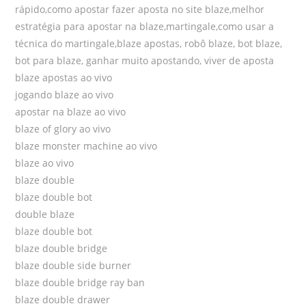
rápido,como apostar fazer aposta no site blaze,melhor
estratégia para apostar na blaze,martingale,como usar a
técnica do martingale,blaze apostas, robô blaze, bot blaze,
bot para blaze, ganhar muito apostando, viver de aposta
blaze apostas ao vivo
jogando blaze ao vivo
apostar na blaze ao vivo
blaze of glory ao vivo
blaze monster machine ao vivo
blaze ao vivo
blaze double
blaze double bot
double blaze
blaze double bot
blaze double bridge
blaze double side burner
blaze double bridge ray ban
blaze double drawer