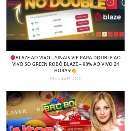
BLAZE AO VIVO – SINAIS VIP PARA DOUBLE AO
VIVO SO GREEN ROBÔ BLAZE – 98% AO VIVO 24
HORAS!
março 31, 2025