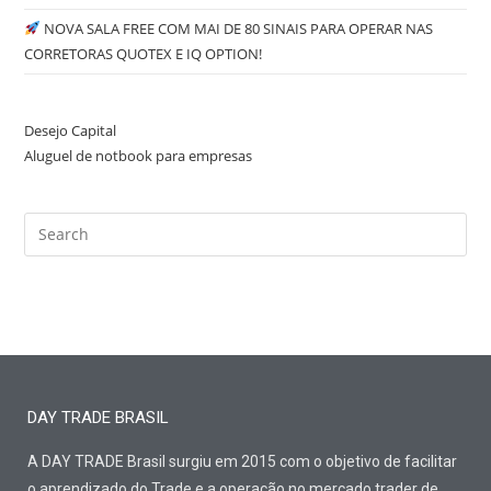
NOVA SALA FREE COM MAI DE 80 SINAIS PARA OPERAR NAS
CORRETORAS QUOTEX E IQ OPTION!
Desejo Capital
Aluguel de notbook para empresas
DAY TRADE BRASIL
A DAY TRADE Brasil surgiu em 2015 com o objetivo de facilitar
o aprendizado do Trade e a operação no mercado trader de