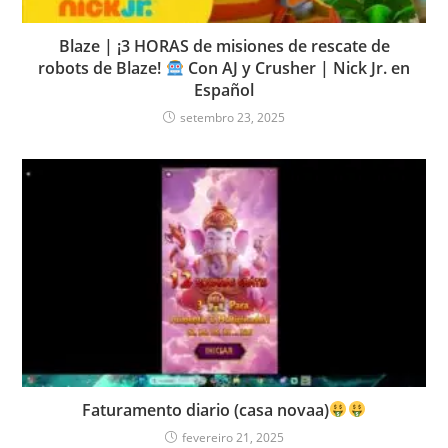
Blaze | ¡3 HORAS de misiones de rescate de
robots de Blaze!
Con AJ y Crusher | Nick Jr. en
Español
setembro 23, 2025
Faturamento diario (casa novaa)
fevereiro 21, 2025