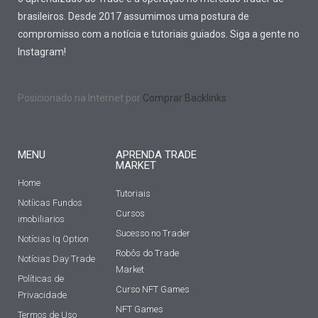
brasileiros. Desde 2017 assumimos uma postura de
compromisso com a notícia e tutoriais guiados. Siga a gente no
Instagram!
Posicionado na Internet por
Comprar Backlinks
MENU
APRENDA TRADE
MARKET
Home
Tutoriais
Notíicas Fundos
Cursos
imobiliarios
Sucesso no Trader
Notícias Iq Option
Robôs do Trade
Notícias Day Trade
Market
Políticas de
Curso NFT Games
Privacidade
NFT Games
Termos de Uso