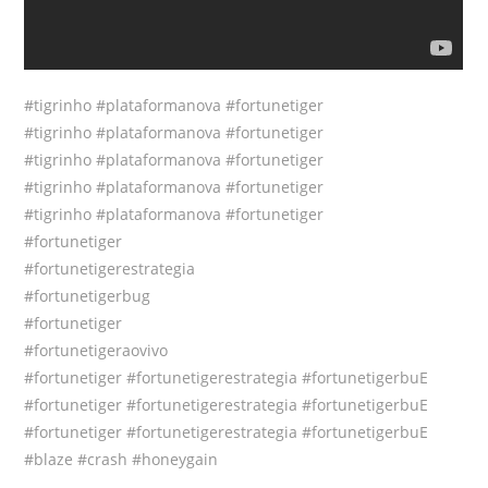
#tigrinho #plataformanova #fortunetiger
#tigrinho #plataformanova #fortunetiger
#tigrinho #plataformanova #fortunetiger
#tigrinho #plataformanova #fortunetiger
#tigrinho #plataformanova #fortunetiger
#fortunetiger
#fortunetigerestrategia
#fortunetigerbug
#fortunetiger
#fortunetigeraovivo
#fortunetiger #fortunetigerestrategia #fortunetigerbuE
#fortunetiger #fortunetigerestrategia #fortunetigerbuE
#fortunetiger #fortunetigerestrategia #fortunetigerbuE
#blaze #crash #honeygain