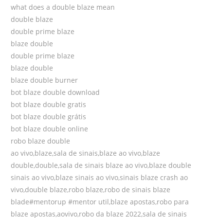
what does a double blaze mean
double blaze
double prime blaze
blaze double
double prime blaze
blaze double
blaze double burner
bot blaze double download
bot blaze double gratis
bot blaze double grátis
bot blaze double online
robo blaze double
ao vivo,blaze,sala de sinais,blaze ao vivo,blaze
double,double,sala de sinais blaze ao vivo,blaze double
sinais ao vivo,blaze sinais ao vivo,sinais blaze crash ao
vivo,double blaze,robo blaze,robo de sinais blaze
blade#mentorup #mentor util,blaze apostas,robo para
blaze apostas,aovivo,robo da blaze 2022,sala de sinais