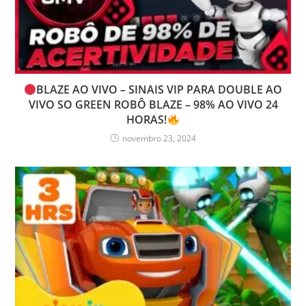
BLAZE AO VIVO – SINAIS VIP PARA DOUBLE AO
VIVO SO GREEN ROBÔ BLAZE – 98% AO VIVO 24
HORAS!
novembro 23, 2024