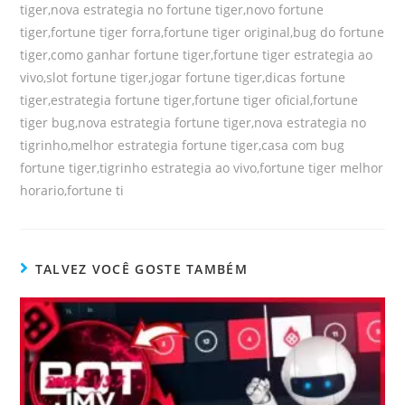
tiger,nova estrategia no fortune tiger,novo fortune
tiger,fortune tiger forra,fortune tiger original,bug do fortune
tiger,como ganhar fortune tiger,fortune tiger estrategia ao
vivo,slot fortune tiger,jogar fortune tiger,dicas fortune
tiger,estrategia fortune tiger,fortune tiger oficial,fortune
tiger bug,nova estrategia fortune tiger,nova estrategia no
tigrinho,melhor estrategia fortune tiger,casa com bug
fortune tiger,tigrinho estrategia ao vivo,fortune tiger melhor
horario,fortune ti
TALVEZ VOCÊ GOSTE TAMBÉM