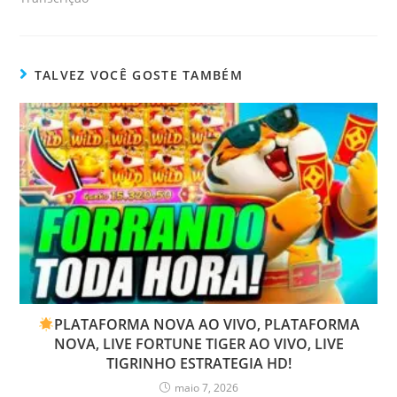
TALVEZ VOCÊ GOSTE TAMBÉM
PLATAFORMA NOVA AO VIVO, PLATAFORMA
NOVA, LIVE FORTUNE TIGER AO VIVO, LIVE
TIGRINHO ESTRATEGIA HD!
maio 7, 2026