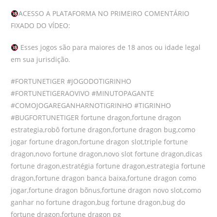
ACESSO A PLATAFORMA NO PRIMEIRO COMENTÁRIO
FIXADO DO VÍDEO:
Esses jogos são para maiores de 18 anos ou idade legal
em sua jurisdição.
#FORTUNETIGER #JOGODOTIGRINHO
#FORTUNETIGERAOVIVO #MINUTOPAGANTE
#COMOJOGAREGANHARNOTIGRINHO #TIGRINHO
#BUGFORTUNETIGER fortune dragon,fortune dragon
estrategia,robô fortune dragon,fortune dragon bug,como
jogar fortune dragon,fortune dragon slot,triple fortune
dragon,novo fortune dragon,novo slot fortune dragon,dicas
fortune dragon,estratégia fortune dragon,estrategia fortune
dragon,fortune dragon banca baixa,fortune dragon como
jogar,fortune dragon bõnus,fortune dragon novo slot,como
ganhar no fortune dragon,bug fortune dragon,bug do
fortune dragon,fortune dragon pg