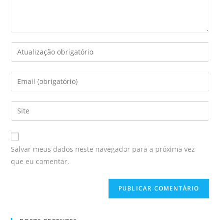
Salvar meus dados neste navegador para a próxima vez
que eu comentar.