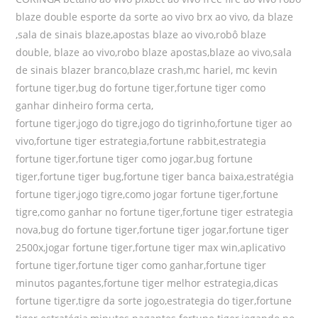
blaze double esporte da sorte ao vivo brx ao vivo, da blaze
,sala de sinais blaze,apostas blaze ao vivo,robô blaze
double, blaze ao vivo,robo blaze apostas,blaze ao vivo,sala
de sinais blazer branco,blaze crash,mc hariel, mc kevin
fortune tiger,bug do fortune tiger,fortune tiger como
ganhar dinheiro forma certa,
fortune tiger,jogo do tigre,jogo do tigrinho,fortune tiger ao
vivo,fortune tiger estrategia,fortune rabbit,estrategia
fortune tiger,fortune tiger como jogar,bug fortune
tiger,fortune tiger bug,fortune tiger banca baixa,estratégia
fortune tiger,jogo tigre,como jogar fortune tiger,fortune
tigre,como ganhar no fortune tiger,fortune tiger estrategia
nova,bug do fortune tiger,fortune tiger jogar,fortune tiger
2500x,jogar fortune tiger,fortune tiger max win,aplicativo
fortune tiger,fortune tiger como ganhar,fortune tiger
minutos pagantes,fortune tiger melhor estrategia,dicas
fortune tiger,tigre da sorte jogo,estrategia do tiger,fortune