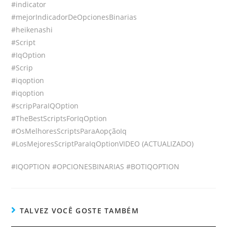
#indicator
#mejorIndicadorDeOpcionesBinarias
#heikenashi
#Script
#IqOption
#Scrip
#iqoption
#iqoption
#scripParaIQOption
#TheBestScriptsForIqOption
#OsMelhoresScriptsParaAopçãoIq
#LosMejoresScriptParaIqOptionVIDEO (ACTUALIZADO)
#IQOPTION #OPCIONESBINARIAS #BOTIQOPTION
TALVEZ VOCÊ GOSTE TAMBÉM