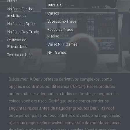
Home
Tutoriais
Notíicas Fundos
Cursos
imobiliarios
Sucesso no Trader
Notícias Iq Option
Robôs do Trade
Notícias Day Trade
Market
Políticas de
Curso NFT Games
Privacidade
NFT Games
Termos de Uso
Disclaimer: A Deriv oferece derivativos complexos, como
opções e contratos por diferença (“CFDs”). Esses produtos
podem não ser adequados a todos os clientes, e negociá-los
coloca você em risco. Certifique-se de compreender os
seguintes riscos antes de negociar produtos Deriv: a) você
pode perder parte ou todo o dinheiro investido na negociação,
b) se sua negociação envolver conversão de moeda, as taxas
de câmbio afetarão seus lucros e perdas. Você nunca deve