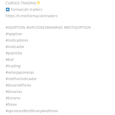
CURSOS TRADING
Formación traders
https://t.me/Formaciontraders
#IQOPTION #OPCIONESBINARIAS #BOTIQOPTION
#iqoption
#indicadores
#indicador
#plantilla
#bot
#trading
#velasJaponesas
#melhorIndicador
#binarioEforex
#binarias
#binario
#forex
#opcionesBestBinaryAndForex