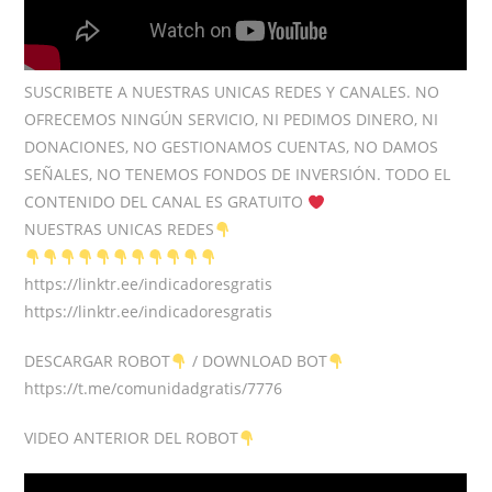
SUSCRIBETE A NUESTRAS UNICAS REDES Y CANALES. NO
OFRECEMOS NINGÚN SERVICIO, NI PEDIMOS DINERO, NI
DONACIONES, NO GESTIONAMOS CUENTAS, NO DAMOS
SEÑALES, NO TENEMOS FONDOS DE INVERSIÓN. TODO EL
CONTENIDO DEL CANAL ES GRATUITO
NUESTRAS UNICAS REDES
https://linktr.ee/indicadoresgratis
https://linktr.ee/indicadoresgratis
DESCARGAR ROBOT
/ DOWNLOAD BOT
https://t.me/comunidadgratis/7776
VIDEO ANTERIOR DEL ROBOT