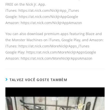
FREE on the Nick Jr. App.
iTunes: https://at.nick.com/NickJrApp_iTunes
Google: https://at.nick.com/NickJrAppGoogle
Amazon: https://at.nick.com/NickJrAppAmazon
You can also download premium apps featuring Blaze and
the Monster Machines on iTunes, Google Play, and Amazon:
iTunes: https://at.nick.com/MoreNickJrApps_iTunes
Google Play: https://at.nick.com/MoreNickJrAppsGoogle
Amazon: https://at.nick.com/MoreNickJrAppsAmazon
TALVEZ VOCÊ GOSTE TAMBÉM