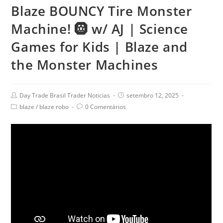
Blaze BOUNCY Tire Monster
Machine! 🛞 w/ AJ | Science
Games for Kids | Blaze and
the Monster Machines
Day Trade Brasil Trader Noticias
setembro 12, 2025
blaze
/
blaze robo
0 Comentários