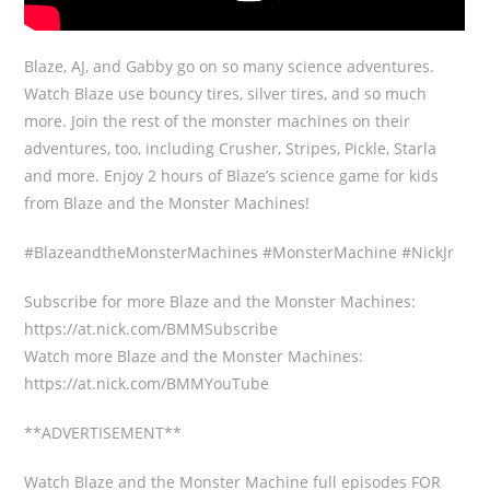
Blaze, AJ, and Gabby go on so many science adventures.
Watch Blaze use bouncy tires, silver tires, and so much
more. Join the rest of the monster machines on their
adventures, too, including Crusher, Stripes, Pickle, Starla
and more. Enjoy 2 hours of Blaze’s science game for kids
from Blaze and the Monster Machines!
#BlazeandtheMonsterMachines #MonsterMachine #NickJr
Subscribe for more Blaze and the Monster Machines:
https://at.nick.com/BMMSubscribe
Watch more Blaze and the Monster Machines:
https://at.nick.com/BMMYouTube
**ADVERTISEMENT**
Watch Blaze and the Monster Machine full episodes FOR